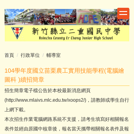
跳
到
主
要
內
容
區
首頁
行政單位
輔導室
104學年度國立苗栗農工實用技能學程(電腦繪
圖科 )續招簡章
招生簡章電子檔公告於本校最新消息網頁
(http://www.mlaivs.mlc.edu.tw/xoops2/)，請教師或學生自行
上網下載。
本次招生作業電腦網路系統不支援，請考生填寫好相關報名
表件並經由原國中核章後，報名當天攜帶相關報名表件及報