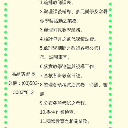
1.編排教師課表。
2.辦理課後輔導、多元樂學及寒暑
假學藝活動之業務。
3.辦理補救教學業務。
4.核計每月之兼代課鐘點費。
5.處理學期間之教師各種公假排
代、調課事宜。
6.落實教學巡堂與視導工作。
馮品菡 組長
7.查核各班教室日誌。
分機：(03)582-
8.整理各頊考試之試卷、命題、審
3083#812
題。
9.公布各項考試之考程。
10.學生作業檢查。
11.國際教育之相關業務。